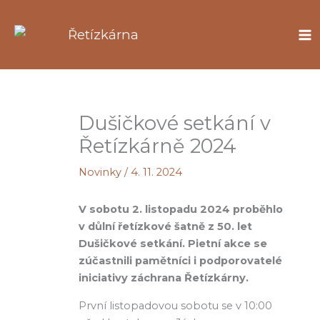
Přeskočit
na
Řetízkárna
obsah
Dušičkové setkání v
Řetízkárně 2024
Novinky
/
4. 11. 2024
V sobotu 2. listopadu 2024 proběhlo
v důlní řetízkové šatně z 50. let
Dušičkové setkání. Pietní akce se
zúčastnili pamětníci i podporovatelé
iniciativy záchrana Řetízkárny.
První listopadovou sobotu se v 10:00