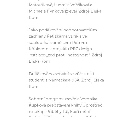
Matoušková, Ludmila Voříšková a
Michaela Hynková (zleva). Zdroj: Eliška
Rom
Jako poděkování podporovatelům
záchrany Řetízkárna vznikla ve
spolupráci s umělcem Petrem
Köhlerem z projektu REZ design
instalace „zeď proti lhostejnosti“. Zdroj:
Eliška Rom
Dušičkového setkání se zúčastnili i
studenti z Německa a USA. Zdroj: Eliška
Rom
Sobotní program uzavřela Veronika
Kupková představení knihy Uprostřed
na okraji: Příběhy lidí, kteří mění