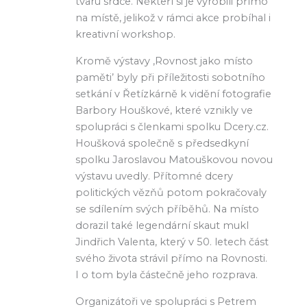
tvaru srdce. Někteří si je vyrobili přímo
na místě, jelikož v rámci akce probíhal i
kreativní workshop.
Kromě výstavy ,Rovnost jako místo
paměti’ byly při příležitosti sobotního
setkání v Řetízkárně k vidění fotografie
Barbory Houškové, které vznikly ve
spolupráci s členkami spolku Dcery.cz.
Houšková společně s předsedkyní
spolku Jaroslavou Matouškovou novou
výstavu uvedly. Přítomné dcery
politických vězňů potom pokračovaly
se sdílením svých příběhů. Na místo
dorazil také legendární skaut mukl
Jindřich Valenta, který v 50. letech část
svého života strávil přímo na Rovnosti.
I o tom byla částečně jeho rozprava.
Organizátoři ve spolupráci s Petrem