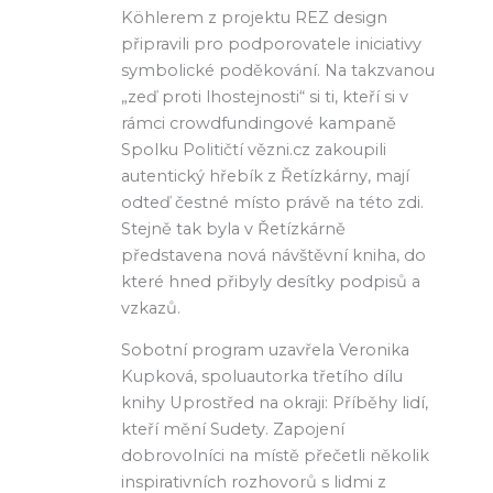
Köhlerem z projektu REZ design
připravili pro podporovatele iniciativy
symbolické poděkování. Na takzvanou
„zeď proti lhostejnosti“ si ti, kteří si v
rámci crowdfundingové kampaně
Spolku Političtí vězni.cz zakoupili
autentický hřebík z Řetízkárny, mají
odteď čestné místo právě na této zdi.
Stejně tak byla v Řetízkárně
představena nová návštěvní kniha, do
které hned přibyly desítky podpisů a
vzkazů.
Sobotní program uzavřela Veronika
Kupková, spoluautorka třetího dílu
knihy Uprostřed na okraji: Příběhy lidí,
kteří mění Sudety. Zapojení
dobrovolníci na místě přečetli několik
inspirativních rozhovorů s lidmi z