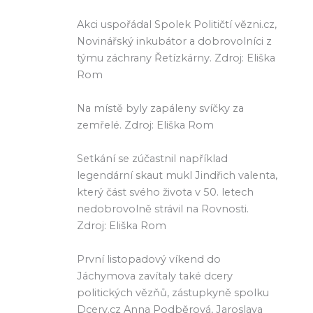
Akci uspořádal Spolek Političtí vězni.cz,
Novinářský inkubátor a dobrovolníci z
týmu záchrany Řetízkárny. Zdroj: Eliška
Rom
Na místě byly zapáleny svíčky za
zemřelé. Zdroj: Eliška Rom
Setkání se zúčastnil například
legendární skaut mukl Jindřich valenta,
který část svého života v 50. letech
nedobrovolně strávil na Rovnosti.
Zdroj: Eliška Rom
První listopadový víkend do
Jáchymova zavítaly také dcery
politických vězňů, zástupkyně spolku
Dcery.cz Anna Podběrová, Jaroslava