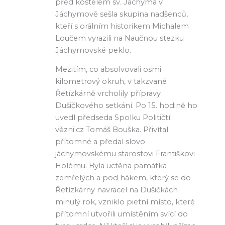
před kostelem sv. Jáchyma v
Jáchymově sešla skupina nadšenců,
kteří s orálním historikem Michalem
Loučem vyrazili na Naučnou stezku
Jáchymovské peklo.
Mezitím, co absolvovali osmi
kilometrový okruh, v takzvané
Řetízkárně vrcholily přípravy
Dušičkového setkání. Po 15. hodině ho
uvedl předseda Spolku Političtí
vězni.cz Tomáš Bouška. Přivítal
přítomné a předal slovo
jáchymovskému starostovi Františkovi
Holému. Byla uctěna památka
zemřelých a pod hákem, který se do
Řetízkárny navracel na Dušičkách
minulý rok, vzniklo pietní místo, které
přítomní utvořili umístěním svící do