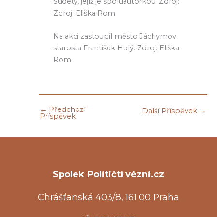
Sudety, jejíž je spoluautorkou. Zdroj:
Zdroj: Eliška Rom
Na akci zastoupil město Jáchymov
starosta František Holý. Zdroj: Eliška
Rom
←
Předchozí
Další Příspěvek
→
Příspěvek
Spolek Političtí vězni.cz
Chrášťanská 403/8, 161 00 Praha