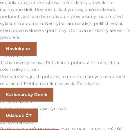
sedadla provizorně zastřešené řetízkárny u bývalého
uranového dolu Rovnost u Jáchymova, přišli o víkendu
podpořit záchranu této původní převlékárny muklů před
vyfáráním a po něm. Nechyběli ani někdejší političtí vězni,
kteří popisovali své vzpomínky. Obnova řetízkárny ale visí na
povolení.
Novinky.cz
1. června 2026
Jáchymovský festival Řetízkárna: pohnutá historie, která
ožívá i díky kultuře
Političtí vězni, jejich potomci a mnoho známých osobností
se účastnili třetího ročníku Festivalu Řetízkárna.
Karlovarský Deník
31. května 2025
Festival řetízkárna v jáchymově
Události ČT
30. května 2025
ŘETÍZKÁRNA PŘIPOMENE OSUDY POLITICKÝCH VĚZŇŮ