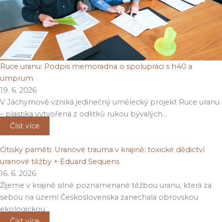
Ruce uranu: Podpis memoradna o spolupráci s h40 a
umprum
19. 6. 2026
V Jáchymově vzniká jedinečný umělecký projekt Ruce uranu
– plastika vytvořená z odlitků rukou bývalých…
Číst více
Otisky paměti: Uranové trauma v krajině: toxické dědictví
uranové těžby + Eduard Sequens
16. 6. 2026
Žijeme v krajině silně poznamenané těžbou uranu, která za
sebou na území Československa zanechala obrovskou
ekologickou…
Číst více