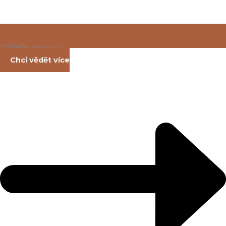
PŘÍBĚH hřebíku
Chci vědět více