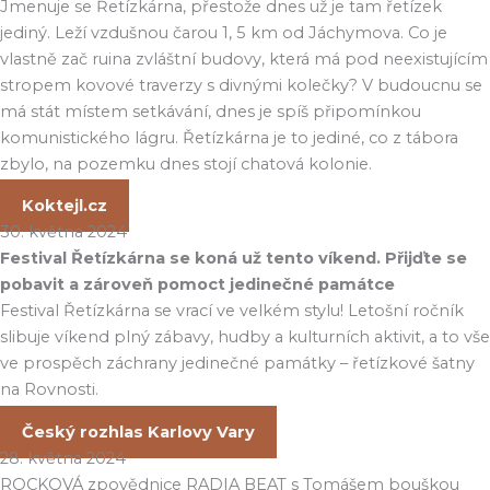
Jmenuje se Řetízkárna, přestože dnes už je tam řetízek
jediný. Leží vzdušnou čarou 1, 5 km od Jáchymova. Co je
vlastně zač ruina zvláštní budovy, která má pod neexistujícím
stropem kovové traverzy s divnými kolečky? V budoucnu se
má stát místem setkávání, dnes je spíš připomínkou
komunistického lágru. Řetízkárna je to jediné, co z tábora
zbylo,
na pozemku dnes stojí chatová kolonie.
Koktejl.cz
30. května 2024
Festival Řetízkárna se koná už tento víkend. Přijďte se
pobavit a zároveň pomoct jedinečné památce
Festival Řetízkárna se vrací ve velkém stylu! Letošní ročník
slibuje víkend plný zábavy, hudby a kulturních aktivit, a to vše
ve prospěch záchrany jedinečné památky – řetízkové šatny
na Rovnosti.
Český rozhlas Karlovy Vary
28. května 2024
ROCKOVÁ zpovědnice RADIA BEAT s Tomášem bouškou