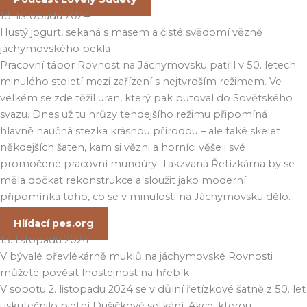
18. listopadu 2024
Hustý jogurt, sekaná s masem a čisté svědomí vězně
jáchymovského pekla
Pracovní tábor Rovnost na Jáchymovsku patřil v 50. letech
minulého století mezi zařízení s nejtvrdším režimem. Ve
velkém se zde těžil uran, který pak putoval do Sovětského
svazu. Dnes už tu hrůzy tehdejšího režimu připomíná
hlavně naučná stezka krásnou přírodou – ale také skelet
někdejších šaten, kam si vězni a horníci věšeli své
promočené pracovní mundúry. Takzvaná Řetízkárna by se
měla dočkat rekonstrukce a sloužit jako moderní
připomínka toho, co se v minulosti na Jáchymovsku dělo.
Hlídací pes.org
13. listopadu 2024
V bývalé převlékárně muklů na jáchymovské Rovnosti
můžete pověsit lhostejnost na hřebík
V sobotu 2. listopadu 2024 se v důlní řetízkové šatně z 50. let
uskutečnilo pietní Dušičkové setkání. Akce, kterou