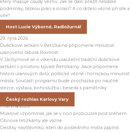
který mapuje osudy vězňů. Jak se dalo přežít nelidské
podmínky, těžkou práci a izolaci? A co drželo vězně při síle a
víře?
Host Lucie Výborné, Radiožurnál
29. října 2026
Dušičkové setkání v Řetízkárně připomene minulost
uranového tábora Rovnost
V Jáchymově se o víkendu uskuteční tradiční dušičkové
setkání v prostoru bývalé Řetízkárny. Akce připomene
historii uranových dolů, politické vězně i hornickou minulost
města. Součástí programu bude procházka po naučné
stezce, výstava, bohoslužba i beseda s pamětníky.
Český rozhlas Karlovy Vary
1. června 2026
Muklové vzpomínali, jak se v noci probouzeli pod sněhem.
Obnova řetízkárny ale vázne
Desítky návštěvníků, kteří do posledního místa zaplnili