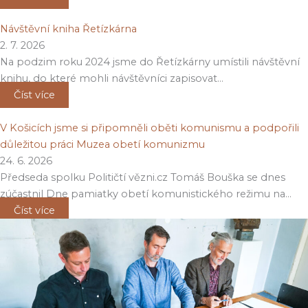
Návštěvní kniha Řetízkárna
2. 7. 2026
Na podzim roku 2024 jsme do Řetízkárny umístili návštěvní
knihu, do které mohli návštěvníci zapisovat…
Číst více
V Košicích jsme si připomněli oběti komunismu a podpořili
důležitou práci Muzea obetí komunizmu
24. 6. 2026
Předseda spolku Političtí vězni.cz Tomáš Bouška se dnes
zúčastnil Dne pamiatky obetí komunistického režimu na…
Číst více