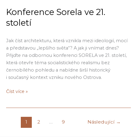
2026
byly
Konference Sorela ve 21.
spuštěny!
století
Jak číst architekturu, která vznikla mezi ideologií, mocí
a představou „lepšího světa“? A jak ji vnímat dnes?
Přijďte na odbornou konferenci SORELA ve 21. století,
která otevře téma socialistického realismu bez
černobílého pohledu a nabídne širší historický
i současný kontext vzniku nového Ostrova.
Konference
Číst více »
Sorela
ve
21.
století
1
2
…
9
Následující
→