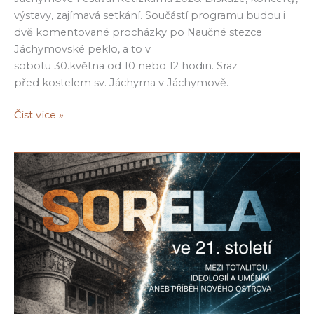
výstavy, zajímavá setkání. Součástí programu budou i
dvě komentované procházky po Naučné stezce
Jáchymovské peklo, a to v
sobotu 30.května od 10 nebo 12 hodin. Sraz
před kostelem sv. Jáchyma v Jáchymově.
Rezervace
Číst více »
na
komentované
procházku
po
NS
Jáchymovské
peklo
v
rámci
Festivalu
Řetízkárna