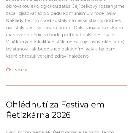
obrovskou ekologickou zátěž. Její celkový rozsah jsme
začali zjišťovat až po pádu komunismu v roce 1989.
Náklady těchto škod zůstaly na české straně, dodnes
nás stály desítky miliard korun. Další sanace toxického
uranového dědictví bude probíhat další desítky let.
V některých lokalitách stále neexistuje jasný plán, který
by stanovil jak bude s radioaktivními kaly a haldami,
které ohrožují veřejné zdraví naloženo.
Otisky
Číst více »
paměti:
Uranové
trauma
v krajině:
Ohlédnutí za Festivalem
toxické
dědictví
Řetízkárna 2026
uranové
těžby
Další ročník Festivalu Řetízkárna je za námi. Tento