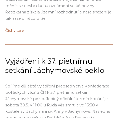
+
ročník se nesl v duchu oznámení velké noviny –
Eduard
Řetízkárna získala územní rozhodnutí a naše snažení je
Sequens
tak zase o něco blíže
Ohlédnutí
Číst více »
za
Festivalem
Řetízkárna
2026
Vyjádření k 37. pietnímu
setkání Jáchymovské peklo
Sdílíme důležité vyjádření předsednictva Konfederace
politických vězňů ČR k 37. pietnímu setkání
Jáchymovské peklo. Jediný oficiální termín konání je
sobota 30.5. v 11:00 u Rudá věž smrti a ve 13:30 v
kostele sv. Jáchyma a sv. Anny v Jáchymově. Následně
program pokračuje v Řetízkárně na Rovnosti u