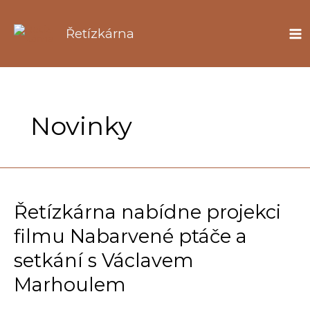
Přeskočit
na
Řetízkárna
obsah
Novinky
Řetízkárna nabídne projekci
filmu Nabarvené ptáče a
setkání s Václavem
Marhoulem