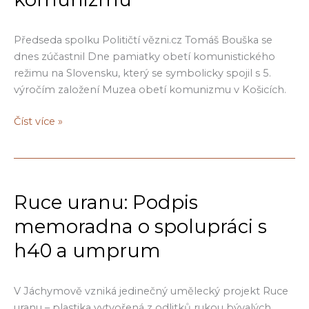
Předseda spolku Političtí vězni.cz Tomáš Bouška se
dnes zúčastnil Dne pamiatky obetí komunistického
režimu na Slovensku, který se symbolicky spojil s 5.
výročím založení Muzea obetí komunizmu v Košicích.
V
Číst více »
Košicích
jsme
si
připomněli
Ruce uranu: Podpis
oběti
komunismu
memoradna o spolupráci s
a
h40 a umprum
podpořili
důležitou
práci
V Jáchymově vzniká jedinečný umělecký projekt Ruce
Muzea
uranu – plastika vytvořená z odlitků rukou bývalých