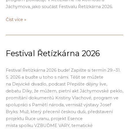
Jáchymova, jako součást Festivalu Řetízkárna 2026.
Vyjádření
Číst více »
k
37.
pietnímu
setkání
Festival Řetízkárna 2026
Jáchymovské
peklo
Festival Řetízkárna 2026 bude! Zapište si termín 29.–31.
5. 2026 a buďte u toho s námi. Těšit se můžete
na Dejvické divadlo, podcast Přepište dějiny live,
debatu Díky, že můžem, pietní akt Jáchymovské peklo,
promítání dokumentů Kristiny Vlachové, program ve
spolupráci s Pamětí národa, vernisáž výstavy Josef
Bryks: Muž, který přecenil českou duši, představení
projektu Ruce uranu, projekt Esence
místa spolku VZBUĎME VARY, tematické