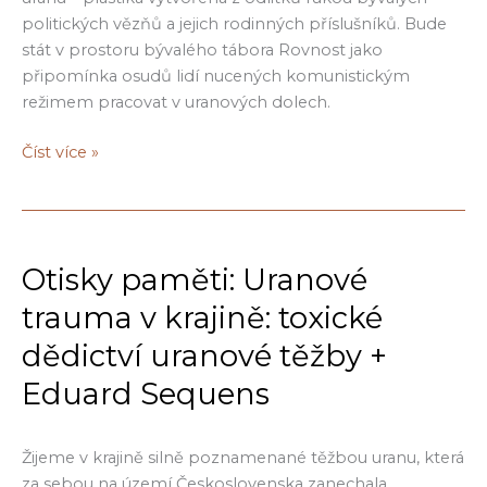
obetí
politických vězňů a jejich rodinných příslušníků. Bude
komunizmu
stát v prostoru bývalého tábora Rovnost jako
připomínka osudů lidí nucených komunistickým
režimem pracovat v uranových dolech.
Ruce
Číst více »
uranu:
Podpis
memoradna
o
Otisky paměti: Uranové
spolupráci
s
trauma v krajině: toxické
h40
dědictví uranové těžby +
a
Eduard Sequens
umprum
Žijeme v krajině silně poznamenané těžbou uranu, která
za sebou na území Československa zanechala