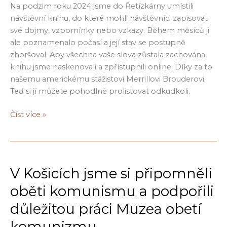
setkání
Na podzim roku 2024 jsme do Řetízkárny umístili
s
návštěvní knihu, do které mohli návštěvníci zapisovat
Václavem
své dojmy, vzpomínky nebo vzkazy. Během měsíců ji
Marhoulem
ale poznamenalo počasí a její stav se postupně
zhoršoval. Aby všechna vaše slova zůstala zachována,
knihu jsme naskenovali a zpřístupnili online. Díky za to
našemu americkému stážistovi Merrillovi Brouderovi.
Teď si jí můžete pohodlně prolistovat odkudkoli.
Návštěvní
Číst více »
kniha
Řetízkárna
V Košicích jsme si připomněli
oběti komunismu a podpořili
důležitou práci Muzea obetí
komunizmu