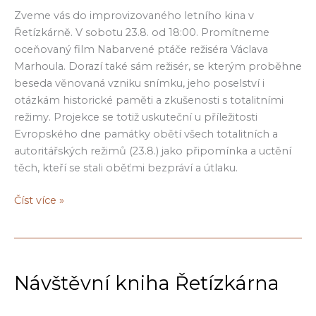
Zveme vás do improvizovaného letního kina v
Řetízkárně. V sobotu 23.8. od 18:00. Promítneme
oceňovaný film Nabarvené ptáče režiséra Václava
Marhoula. Dorazí také sám režisér, se kterým proběhne
beseda věnovaná vzniku snímku, jeho poselství i
otázkám historické paměti a zkušenosti s totalitními
režimy. Projekce se totiž uskuteční u příležitosti
Evropského dne památky obětí všech totalitních a
autoritářských režimů (23.8.) jako připomínka a uctění
těch, kteří se stali oběťmi bezpráví a útlaku.
Řetízkárna
Číst více »
nabídne
projekci
filmu
Nabarvené
Návštěvní kniha Řetízkárna
ptáče
a