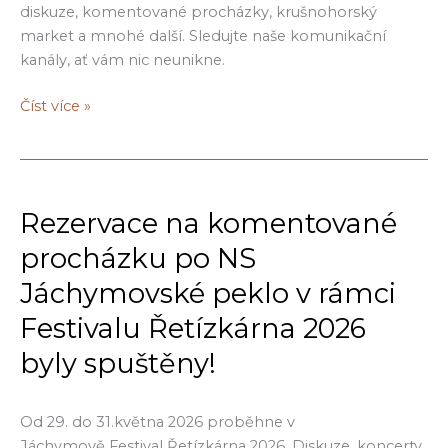
diskuze, komentované procházky, krušnohorský
market a mnohé další. Sledujte naše komunikační
kanály, ať vám nic neunikne.
Festival
Číst více »
Řetízkárna
2026
Rezervace na komentované
procházku po NS
Jáchymovské peklo v rámci
Festivalu Řetízkárna 2026
byly spuštěny!
Od 29. do 31.května 2026 proběhne v
Jáchymově Festival Řetízkárna 2026. Diskuze, koncerty,