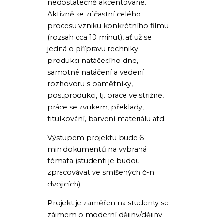
nedostatečně akcentované.
Aktivně se zúčastní celého
procesu vzniku konkrétního filmu
(rozsah cca 10 minut), ať už se
jedná o přípravu techniky,
produkci natáčecího dne,
samotné natáčení a vedení
rozhovoru s pamětníky,
postprodukci, tj. práce ve střižně,
práce se zvukem, překlady,
titulkování, barvení materiálu atd.
Výstupem projektu bude 6
minidokumentů na vybraná
témata (studenti je budou
zpracovávat ve smíšených č-n
dvojicích).
Projekt je zaměřen na studenty se
zájmem o moderní dějiny/dějiny