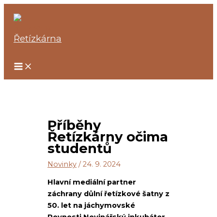
Přeskočit
na
obsah
Řetízkárna
Příběhy
Řetízkárny očima
studentů
Novinky
/
24. 9. 2024
Hlavní mediální partner
záchrany důlní řetízkové šatny z
50. let na jáchymovské