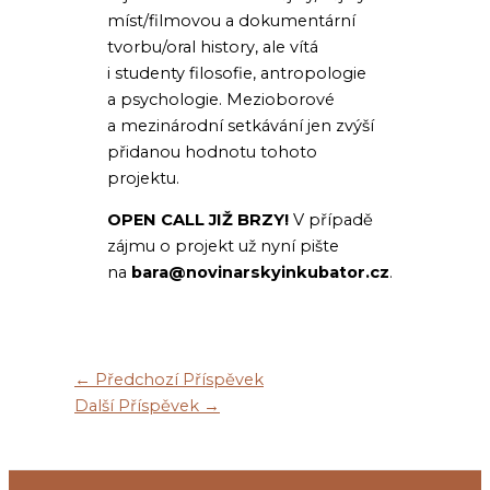
míst/filmovou a dokumentární
tvorbu/oral history, ale vítá
i studenty filosofie, antropologie
a psychologie. Mezioborové
a mezinárodní setkávání jen zvýší
přidanou hodnotu tohoto
projektu.
OPEN CALL JIŽ BRZY!
V případě
zájmu o projekt už nyní pište
na
bara@novinarskyinkubator.cz
.
←
Předchozí Příspěvek
Další Příspěvek
→