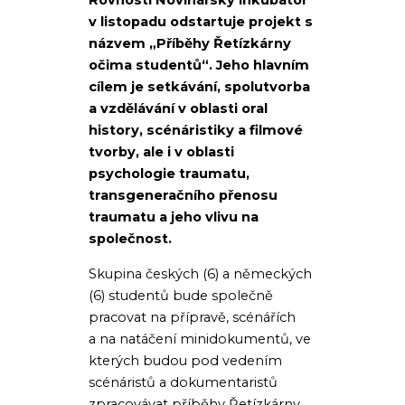
Rovnosti Novinářský inkubátor
v listopadu odstartuje projekt s
názvem „Příběhy Řetízkárny
očima studentů“. Jeho hlavním
cílem je setkávání, spolutvorba
a vzdělávání v oblasti oral
history, scénáristiky a filmové
tvorby, ale i v oblasti
psychologie traumatu,
transgeneračního přenosu
traumatu a jeho vlivu na
společnost.
Skupina českých (6) a německých
(6) studentů bude společně
pracovat na přípravě, scénářích
a na natáčení minidokumentů, ve
kterých budou pod vedením
scénáristů a dokumentaristů
zpracovávat příběhy Řetízkárny,