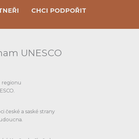
TNEŘI
CHCI PODPOŘIT
seznam UNESCO
o regionu
NESCO.
i české a saské strany
budoucna.