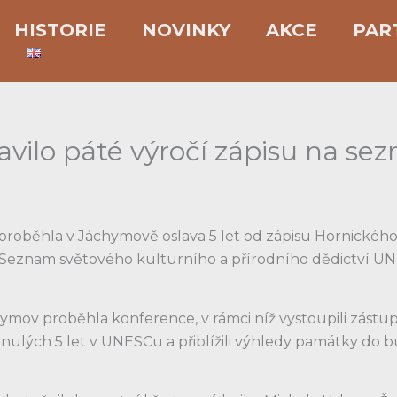
HISTORIE
NOVINKY
AKCE
PAR
lavilo páté výročí zápisu na 
 proběhla v Jáchymově oslava 5 let od zápisu Hornickéh
 Seznam světového kulturního a přírodního dědictví U
mov proběhla konference, v rámci níž vystoupili zástupc
nulých 5 let v UNESCu a přiblížili výhledy památky do 