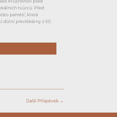
eské Krušnohoří před
okálních tvůrců. Před
ísto paměti‘, která
 důlní převlékárny z 50.
Další Příspěvek
→