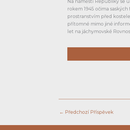
Na náměstí Republiky se u
rokem 1945 očima saských 
prostranstvím před kostele
přítomné mimo jiné informo
let na jáchymovské Rovnost
←
Předchozí Příspěvek