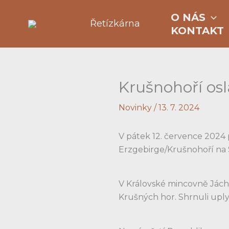
Přeskočit
O NÁS
na
Řetízkárna
KONTAKT
obsah
Krušnohoří os
Novinky
/
13. 7. 2024
V pátek 12. července 2024
Erzgebirge/Krušnohoří na
V Královské mincovně Jáchy
Krušných hor. Shrnuli uply