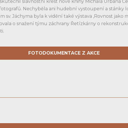
skutečnil slavnostní křest nové knihy Michala Urbana Č
fotografů. Nechyběla ani hudební vystoupení a stánky l
m sv. Jáchyma byla k vidění také výstava ‚Rovnost jako m
vala o snažení týmu záchrany Řetízkárny o rekonstrukci
i.
FOTODOKUMENTACE Z AKCE