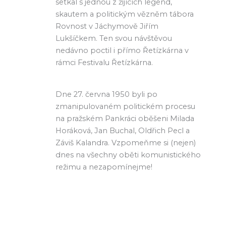
setkal s jednou z žijících legend,
skautem a politickým vězněm tábora
Rovnost v Jáchymově Jiřím
Lukšíčkem. Ten svou návštěvou
nedávno poctil i přímo Řetízkárna v
rámci Festivalu Řetízkárna.
Dne 27. června 1950 byli po
zmanipulovaném politickém procesu
na pražském Pankráci oběšeni Milada
Horáková, Jan Buchal, Oldřich Pecl a
Záviš Kalandra. Vzpomeňme si (nejen)
dnes na všechny oběti komunistického
režimu a nezapomínejme!