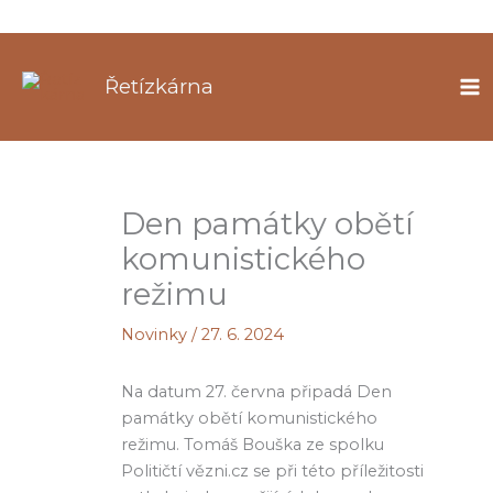
Přeskočit
na
Řetízkárna
obsah
Den památky obětí
komunistického
režimu
Novinky
/
27. 6. 2024
Na datum 27. června připadá Den
památky obětí komunistického
režimu. Tomáš Bouška ze spolku
Političtí vězni.cz se při této příležitosti