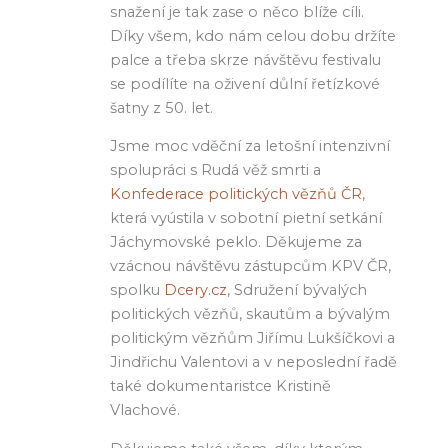
snažení je tak zase o něco blíže cíli.
Díky všem, kdo nám celou dobu držíte
palce a třeba skrze návštěvu festivalu
se podílíte na oživení důlní řetízkové
šatny z 50. let.
Jsme moc vděční za letošní intenzivní
spolupráci s Rudá věž smrti a
Konfederace politických vězňů ČR
,
která vyústila v sobotní pietní setkání
Jáchymovské peklo. Děkujeme za
vzácnou návštěvu zástupcům KPV ČR,
spolku
Dcery.cz
, Sdružení bývalých
politických vězňů, skautům a bývalým
politickým vězňům Jiřímu Lukšíčkovi a
Jindřichu Valentovi a v neposlední řadě
také dokumentaristce Kristině
Vlachové.