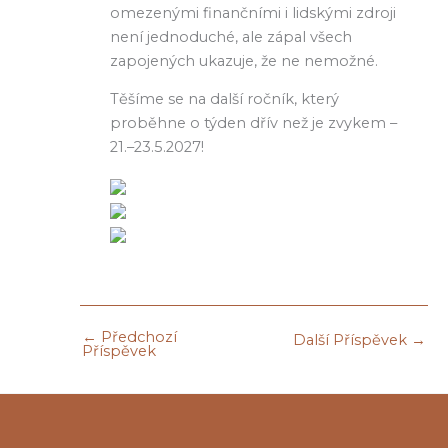
omezenými finančními i lidskými zdroji
není jednoduché, ale zápal všech
zapojených ukazuje, že ne nemožné.
Těšíme se na další ročník, který
proběhne o týden dřív než je zvykem –
21.–23.5.2027!
←
Předchozí
Další Příspěvek
→
Příspěvek