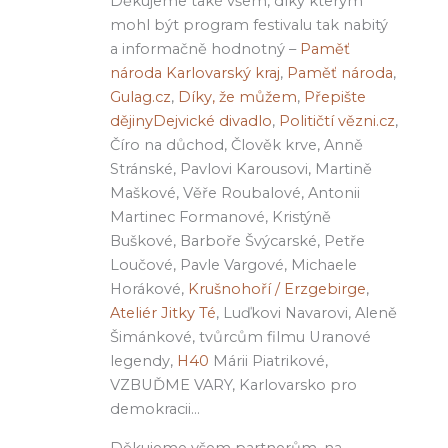
Děkujeme také všem, díky kterým
mohl být program festivalu tak nabitý
a informačně hodnotný –
Paměť
národa Karlovarský kraj
,
Paměť národa
,
Gulag.cz
,
Díky, že můžem
,
Přepište
dějiny
Dejvické divadlo
,
Političtí vězni.cz
,
Číro na důchod, Člověk krve, Anně
Stránské, Pavlovi Karousovi, Martině
Maškové, Věře Roubalové, Antonii
Martinec Formanové, Kristýně
Buškové, Barboře Švýcarské, Petře
Loučové, Pavle Vargové, Michaele
Horákové,
Krušnohoří / Erzgebirge
,
Ateliér Jitky Té
, Luďkovi Navarovi, Aleně
Šimánkové, tvůrcům filmu Uranové
legendy,
H40
Márii Piatrikové,
VZBUĎME VARY, Karlovarsko pro
demokracii…
Děkujeme všem partnerům, na