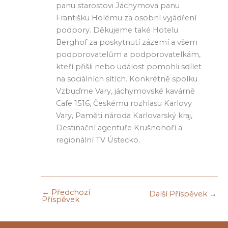
panu starostovi Jáchymova panu
Františku Holému za osobní vyjádření
podpory. Děkujeme také Hotelu
Berghof za poskytnutí zázemí a všem
podporovatelům a podporovatelkám,
kteří přišli nebo událost pomohli sdílet
na sociálních sítích. Konkrétně spolku
Vzbuďme Vary, jáchymovské kavárně
Cafe 1516, Českému rozhlasu Karlovy
Vary, Paměti národa Karlovarský kraj,
Destinační agentuře Krušnohoří a
regionální TV Ústecko.
←
Předchozí
Další Příspěvek
→
Příspěvek