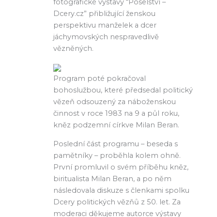
fotografické výstavy “Poselství –
Dcery.cz” přibližující ženskou
perspektivu manželek a dcer
jáchymovských nespravedlivě
vězněných.
Program poté pokračoval
bohoslužbou, které předsedal politický
vězeň odsouzený za náboženskou
činnost v roce 1983 na 9 a půl roku,
kněz podzemní církve Milan Beran.
Poslední část programu – beseda s
pamětníky – proběhla kolem ohně.
První promluvil o svém příběhu kněz,
biritualista Milan Beran, a po něm
následovala diskuze s členkami spolku
Dcery politických vězňů z 50. let. Za
moderaci děkujeme autorce výstavy