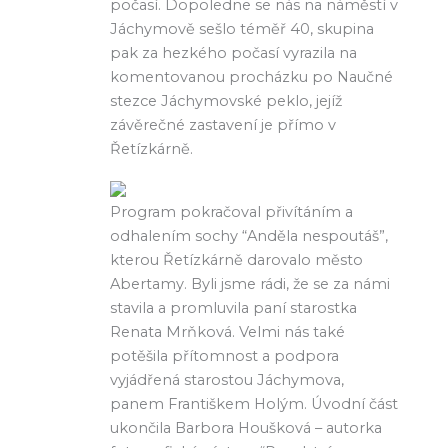
počasí. Dopoledne se nás na náměstí v
Jáchymově sešlo téměř 40, skupina
pak za hezkého počasí vyrazila na
komentovanou procházku po Naučné
stezce Jáchymovské peklo, jejíž
závěrečné zastavení je přímo v
Řetízkárně.
Program pokračoval přivítáním a
odhalením sochy “Anděla nespoutáš”,
kterou Řetízkárně darovalo město
Abertamy. Byli jsme rádi, že se za námi
stavila a promluvila paní starostka
Renata Mrňková. Velmi nás také
potěšila přítomnost a podpora
vyjádřená starostou Jáchymova,
panem Františkem Holým. Úvodní část
ukončila Barbora Houšková – autorka