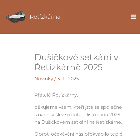
Přeskočit
na
Řetízkárna
obsah
Dušičkové setkání v
Řetízkárně 2025
Novinky
/
3. 11. 2025
Přátelé Řetízkárny,
děkujeme všem, kteří jste se společně
s námi sešli v sobotu 1. listopadu 2025
na Dušičkovém setkání na Řetízkárně.
Oproti očekávání nás překvapilo teplé