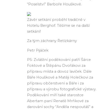
“Poselství” Barboře Houškové.
Závěr setkání proběhl tradičně v
Hotelu Berghof. Těšíme se na další
setkání!
Za tým záchrany Řetízkárny
Petr Pijáček
PS: Zvláštní poděkování patří Šárce
Foktové a Štěpánu Dvořákovi za
přípravu místa a dovoz laviček. Dále
Báře Houškové a Matěji Holečkovi za
přípravu občerstvení a Báře i za
přípravu a výrobu fotografické výstavy.
Poděkování míří také starostce
Abertam paní Renatě Mrňkové za
darování sochy “Anděla nespoutáš” a