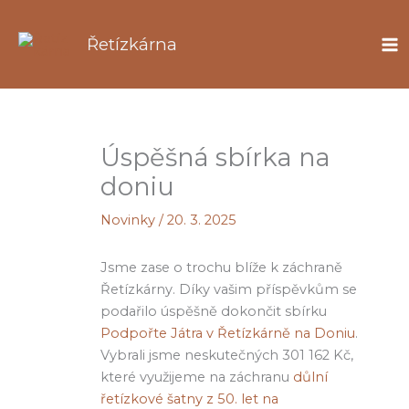
Přeskočit
na
Řetízkárna
obsah
Úspěšná sbírka na
doniu
Novinky
/
20. 3. 2025
Jsme zase o trochu blíže k záchraně
Řetízkárny. Díky vašim příspěvkům se
podařilo úspěšně dokončit sbírku
Podpořte Játra v Řetízkárně na Doniu
.
Vybrali jsme neskutečných 301 162 Kč,
které využijeme na záchranu
důlní
řetízkové šatny z 50. let na