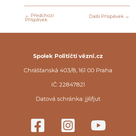
←
Předchozí
Další Příspěvek
→
Příspěvek
Spolek Političtí vězni.cz
Chrášťanská 403/8, 161 00 Praha
IČ: 22847821
Datová schránka: jj6fjut