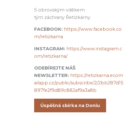
S obrovským vděkem
tým záchrany Řetízkárny
FACEBOOK:
https://www.facebook.co
m/retizkarna
INSTAGRAM:
https://www.instagram.c
om/retizkarna/
ODEBÍREJTE NÁŠ
NEWSLETTER:
https://retizkarna.ecom
ailapp.cz/public/subscribe/2/2bb287d15
897fe2f9d89c882af9a3a8b
Úspěšná sbírka na Doniu