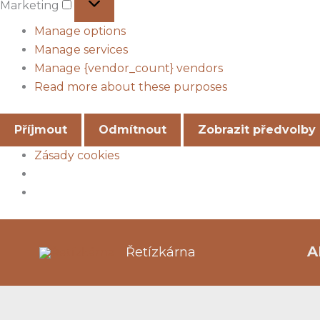
Marketing
Manage options
Manage services
Manage {vendor_count} vendors
Read more about these purposes
Příjmout
Odmítnout
Zobrazit předvolby
Zásady cookies
Skip
to
A
Řetízkárna
content