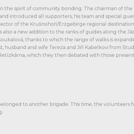
 the spirit of community bonding. The chairman of the Po
d introduced all supporters, his team and special gue
rector of the Krušnohoří/Erzgebirge regional destinati
 is also a new addition to the ranks of guides along the
a Šoukalová, thanks to which the range of walks is expa
ast, husband and wife Tereza and Jiří Kabelkovi from S
 Řetízkárna, which they then debated with those present
elonged to another brigade. This time, the volunteers 
g.