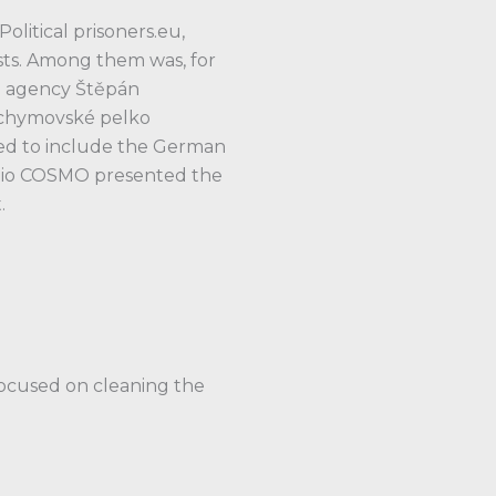
litical prisoners.eu,
sts. Among them was, for
on agency Štěpán
 Jáchymovské pelko
nded to include the German
tudio COSMO presented the
.
focused on cleaning the