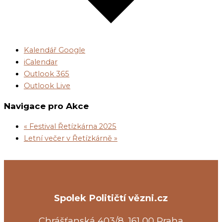
Kalendář Google
iCalendar
Outlook 365
Outlook Live
Navigace pro Akce
«
Festival Řetízkárna 2025
Letní večer v Řetízkárně
»
Spolek Političtí vězni.cz
Chrášťanská 403/8, 161 00 Praha