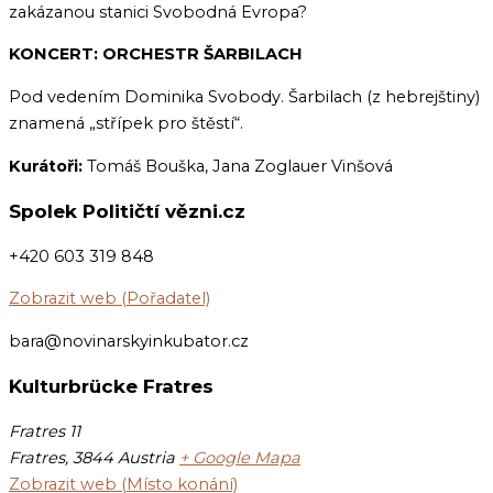
zakázanou stanici Svobodná Evropa?
KONCERT: ORCHESTR ŠARBILACH
Pod vedením Dominika Svobody. Šarbilach (z hebrejštiny)
znamená „střípek pro štěstí“.
Kurátoři:
Tomáš Bouška, Jana Zoglauer Vinšová
Spolek Političtí vězni.cz
+420 603 319 848
Zobrazit web (Pořadatel)
bara@novinarskyinkubator.cz
Kulturbrücke Fratres
Fratres 11
Fratres
,
3844
Austria
+ Google Mapa
Zobrazit web (Místo konání)