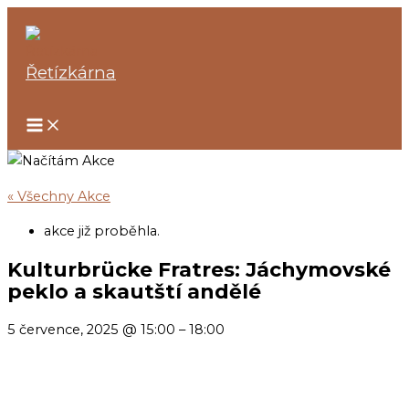
Přeskočit
na
obsah
Řetízkárna
« Všechny Akce
akce již proběhla.
Kulturbrücke Fratres: Jáchymovské
peklo a skautští andělé
5 července, 2025
@
15:00
–
18:00