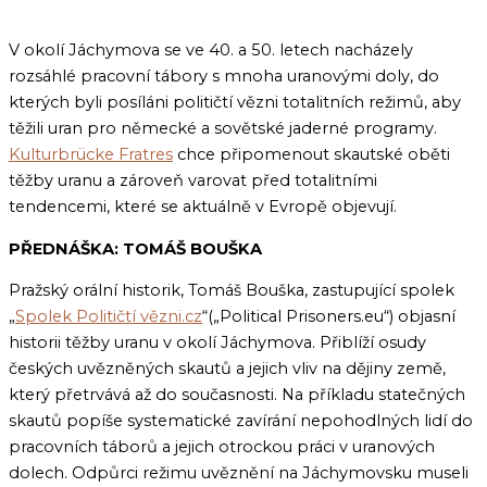
V okolí Jáchymova se ve 40. a 50. letech nacházely
rozsáhlé pracovní tábory s mnoha uranovými doly, do
kterých byli posíláni političtí vězni totalitních režimů, aby
těžili uran pro německé a sovětské jaderné programy.
Kulturbrücke Fratres
chce připomenout skautské oběti
těžby uranu a zároveň varovat před totalitními
tendencemi, které se aktuálně v Evropě objevují.
PŘEDNÁŠKA: TOMÁŠ BOUŠKA
Pražský orální historik, Tomáš Bouška, zastupující spolek
„
Spolek Političtí vězni.cz
“(„Political Prisoners.eu“) objasní
historii těžby uranu v okolí Jáchymova. Přiblíží osudy
českých uvězněných skautů a jejich vliv na dějiny země,
který přetrvává až do současnosti. Na příkladu statečných
skautů popíše systematické zavírání nepohodlných lidí do
pracovních táborů a jejich otrockou práci v uranových
dolech. Odpůrci režimu uvěznění na Jáchymovsku museli