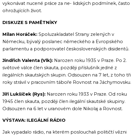
vykonávat nucené práce za ne- lidských podmínek, často
ohrožujících život.
DISKUZE S PAMĚTNÍKY
Milan Horáček:
Spoluzakladatel Strany zelených v
Německu, bývalý poslanec německého a Evropského
parlamentu a podporovatel československých disidentů.
Jindřich Valenta (Vlk):
Narozen roku 1935 v Praze. Po 2.
světové válce člen skauta, později příslušník jedné z
ilegálních skautských skupin. Odsouzen na 7 let, z toho tři
roky strávil v pracovním táboře Rovnost na Jáchymovsku.
Jiří Lukšíček (Rys):
Narozen roku 1933 v Praze. Od roku
1945 člen skauta, později člen ilegální skautské skupiny.
Odsouzen na 6 let v uranovém dole Nikolaj a Rovnost.
VÝSTAVA: ILEGÁLNÍ RÁDIO
Jak vypadalo rádio, na kterém poslouchali političtí vězni