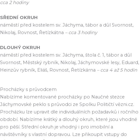
cca 2 hodiny
SŘEDNÍ OKRUH
náměstí před kostelem sv. Jáchyma, tábor a důl Svornost,
Nikolaj, Rovnost, Řetízkátna
– cca 3 hodiny
DLOUHÝ OKRUH
náměstí před kostelem sv. Jáchyma, štola č. 1, tábor a důl
Svornost, Městský rybník, Nikolaj, Jáchymovské lesy, Eduard,
Heinzův rybník, Eliáš, Rovnost, Řetízkárna
– cca 4 až 5 hodin
Procházky s průvodcem
Nabízíme komentované procházky po Naučné stezce
Jáchymovské peklo s průvodci ze Spolku Političtí vězni.cz.
Procházku lze upravit dle individuálních požadavků i ročního
období. Nabízíme krátký a dlouhý okruh, které jsou vhodné
pro pěší. Střední okruh je vhodný i pro imobilní a
návštěvníky s vlastní dopravou. Lze přikoupit vstupy do