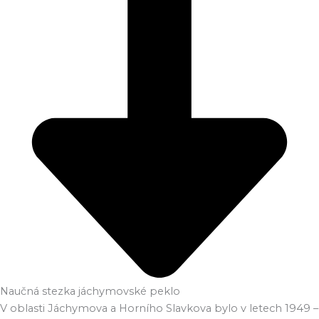
Naučná stezka jáchymovské peklo
V oblasti Jáchymova a Horního Slavkova bylo v letech 1949 –