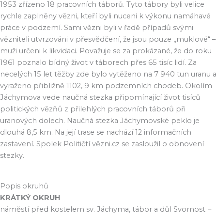
1953 zřízeno 18 pracovních táborů. Tyto tábory byli velice
rychle zaplněny vězni, kteří byli nuceni k výkonu namáhavé
práce v podzemí. Sami vězni byli v řadě případů svými
vězniteli utvrzováni v přesvědčení, že jsou pouze ,,muklové“ –
muži určeni k likvidaci. Považuje se za prokázané, že do roku
1961 poznalo bídný život v táborech přes 65 tisíc lidí. Za
necelých 15 let těžby zde bylo vytěženo na 7 940 tun uranu a
vyraženo přibližně 1102, 9 km podzemních chodeb. Okolím
Jáchymova vede naučná stezka připomínající život tisíců
politických vězňů z přilehlých pracovních táborů při
uranových dolech. Naučná stezka Jáchymovské peklo je
dlouhá 8,5 km. Na její trase se nachází 12 informačních
zastavení. Spolek Političtí vězni.cz se zasloužil o obnovení
stezky.
Popis okruhů
KRÁTKÝ OKRUH
náměstí před kostelem sv. Jáchyma, tábor a důl Svornost
–