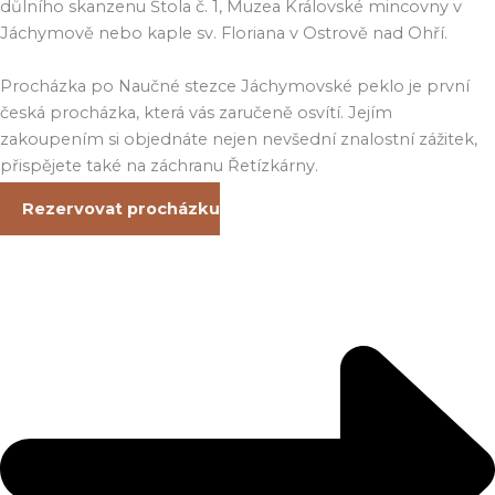
důlního skanzenu Štola č. 1, Muzea Královské mincovny v
Jáchymově nebo kaple sv. Floriana v Ostrově nad Ohří.
Procházka po Naučné stezce Jáchymovské peklo je první
česká procházka, která vás zaručeně osvítí. Jejím
zakoupením si objednáte nejen nevšední znalostní zážitek,
přispějete také na záchranu Řetízkárny.
Rezervovat procházku