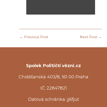
←
Previous Post
Next Post
→
Spolek Političtí vězni.cz
Chrášťanská 403/8, 161 00 Praha
IČ: 22847821
Datová schránka: jj6fjut